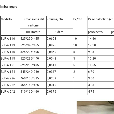
Imballaggio
Modello
Dimensione del
Volume/ctn
Pc/ctn
Peso calcolato (c
cartone
millimetro
³ di m.
peso netto
p
BLP-A 110
525*290*455
0,0693
10
14,66
BLP-A 113
525*345*455
0,0825
10
17,10
BLP-A 116
525*235*405
0,0450
5
9,25
BLP-A 118
525*235*440
0,0543
5
10,20
BLP-A 121
525*235*495
0,0611
5
11,65
BLP-A 124
545*240*280
0,0367
2
6,70
BLP-A 226
460*135*385
0,0239
1
3,60
BLP-A 232
455*160*425
0,0310
1
4,05
BLP-A 242
510*160*460
0,0376
1
4,75