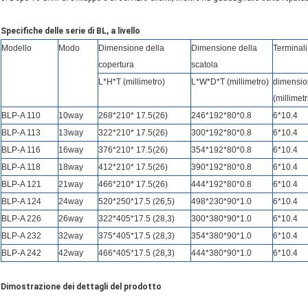
Specifiche delle serie di BL, a livello
Modello
Modo
Dimensione della
Dimensione della
Terminali
copertura
scatola
L*H*T (millimetro)
L*W*D*T (millimetro)
dimensi
(millimetr
BLP-A 110
10way
268*210* 17.5(26)
246*192*80*0.8
6*10.4
BLP-A 113
13way
322*210* 17.5(26)
300*192*80*0.8
6*10.4
BLP-A 116
16way
376*210* 17.5(26)
354*192*80*0.8
6*10.4
BLP-A 118
18way
412*210* 17.5(26)
390*192*80*0.8
6*10.4
BLP-A 121
21way
466*210* 17.5(26)
444*192*80*0.8
6*10.4
BLP-A 124
24way
520*250*17.5 (26,5)
498*230*90*1.0
6*10.4
BLP-A 226
26way
322*405*17.5 (28,3)
300*380*90*1.0
6*10.4
BLP-A 232
32way
375*405*17.5 (28,3)
354*380*90*1.0
6*10.4
BLP-A 242
42way
466*405*17.5 (28,3)
444*380*90*1.0
6*10.4
Dimostrazione dei dettagli del prodotto