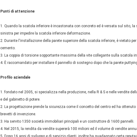
Punti di attenzione
1. Quando la scatola inferiore è incastonata con concreto ed è versata sul sito, la 
sinistra per impedire la scatola inferiore deformazione.
2. Durante l'installazione della parete superiore della scatola inferiore, è vietato per 
cemento.
3. La coppia di torsione sopportante massima della vite collegante sulla scatola inf
4. È raccomandato per installare il pannello di sostegno dopo che la parete puttyin
Profilo aziendale
1. fondato nel 2005, si specializza nella produzione, nella R & S e nelle vendite del
e del gabinetto di potere.
2. La progettazione prende la sicurezza come il concetto del centro ed ha ottenuto 33
brevetti di invenzione.
3. Ha servito 1350 società immobiliari principali e un costruttore di 1600 pannelli.
4. Nel 2015, la rendita da vendite supererà 100 milioni ed il volume di vendite annu
5. Dopo 16 anni di sviluppo e di servizio clienti, inoltre ha guadagnato certa reputa