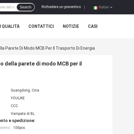
Richiedere un preventivo
Search
|
Italian
 QUALITÀ
CONTATTICI
NOTIZIE
CASI
lla Parete Di Modo MCB Per Il Trasporto Di Energia
to della parete di modo MCB per il
Guangdong, Cina
YOULIKE
CCC
Vampata di BL
nto e spedizione:
minimo:
100pcs