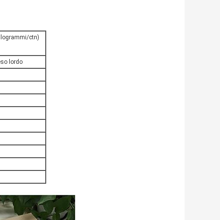
hilogrammi/ctn)
eso lordo