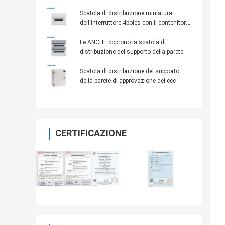
Scatola di distribuzione miniatura
dell'interruttore 4poles con il contenitore
di commutatore del montaggio della
parete di prezzo competitivo
Le ANCHE coprono la scatola di
distribuzione del supporto della parete
Scatola di distribuzione del supporto
della parete di approvazione del ccc
CERTIFICAZIONE