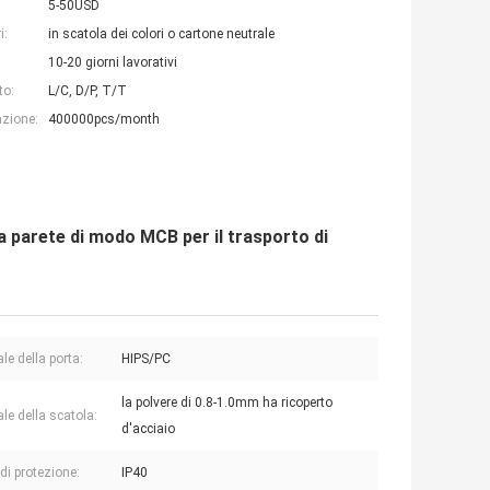
5-50USD
i:
in scatola dei colori o cartone neutrale
10-20 giorni lavorativi
to:
L/C, D/P, T/T
azione:
400000pcs/month
la parete di modo MCB per il trasporto di
le della porta:
HIPS/PC
la polvere di 0.8-1.0mm ha ricoperto
le della scatola:
d'acciaio
 di protezione:
IP40