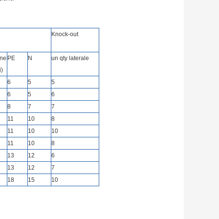
Knock-out
one
PE
N
un qty laterale
i)
6
5
5
6
5
6
8
7
7
11
10
8
11
10
10
11
10
8
13
12
6
13
12
7
18
15
10