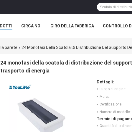
DOTTI
CIRCA NOI
GIRO DELLA FABBRICA
CONTROLLO DI
lla parete
24 Monofasi Della Scatola Di Distribuzione Del Supporto De
24 monofasi della scatola di distribuzione del suppor
trasporto di energia
Dettagli:
Luogo di origine:
Marca:
Certificazione:
Numero di modello:
Termini di pagame
Quantità di ordine 