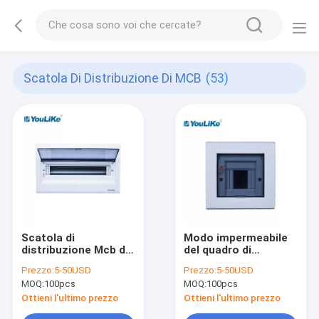
Scatola Di Distribuzione Di MCB
(53)
Scatola di
Modo impermeabile
distribuzione Mcb di
del quadro di
Ustomization di
distribuzione di MCB
Prezzo:
5-50USD
Prezzo:
5-50USD
energia di CA
4
MOQ:
100pcs
MOQ:
100pcs
Distribut piccola
dell'attrezzatura
Ottieni l'ultimo prezzo
Ottieni l'ultimo prezzo
elettrica di