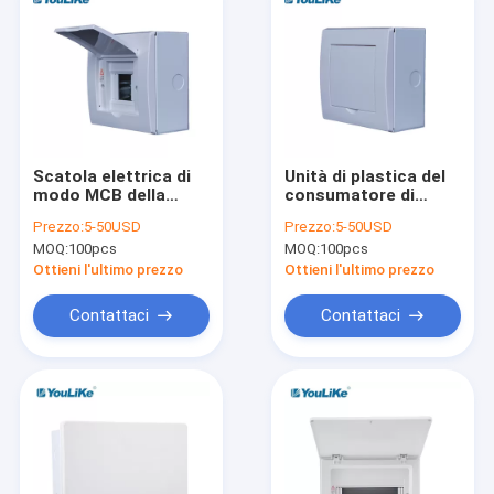
Scatola elettrica di
Unità di plastica del
modo MCB della
consumatore di
scatola di
modo della scatola di
Prezzo:
5-50USD
Prezzo:
5-50USD
distribuzione della
distribuzione
MOQ:
100pcs
MOQ:
100pcs
copertura MCB
elettrica della porta
dell'ABS 4 con la
MCB dell'ABS 4
Ottieni l'ultimo prezzo
Ottieni l'ultimo prezzo
finestra trasparente
dell'interno
Contattaci
Contattaci
Casa
prodotti
Chi siamo