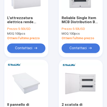
Contattaci
L'attrezzatura
Reliable Single Item
elettrica rende
MCB Distribution Box
Scatola di distribuzione di MCB
impermeabile il bordo
, 18 Way MCB Box
Prezzo:
5-50USD
Prezzo:
5-50USD
42 che di DB il modo
Electricity Power
MOQ:
100pcs
MOQ:
100pcs
si arrossisce
Scatola di plastica di MCB
montato
Ottieni l'ultimo prezzo
Ottieni l'ultimo prezzo
10 scatola di modo MCB
Contattaci
Contattaci
Scatola di monofase MCB
Scatola di distribuzione del supporto della parete
Quadri di distribuzione elettrica
Scatola impermeabile di MCB
Scatola di distribuzione a livello del supporto
Il pannello di
2 scatola di