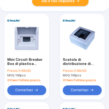
Dai il tuo requisito
Mini Circuit Breaker
Scatola di
Box di plastica
distribuzione di
industriale, quadro di
approvazione MCB
Prezzo:
5-50USD
Prezzo:
5-50USD
distribuzione di 40
del CE, sicurezza
MOQ:
100pcs
MOQ:
100pcs
modi
della scatola di DB di
potere alta con la
Ottieni l'ultimo prezzo
Ottieni l'ultimo prezzo
finestra trasparente
Contattaci
Contattaci