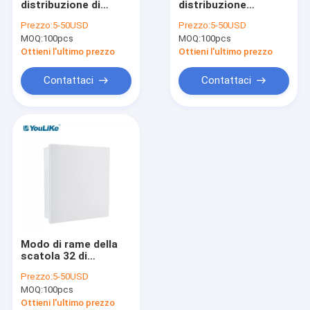
distribuzione di
distribuzione
Scatola di distribuzione di multimedia
energia di superficie
d'acciaio di fila MCB,
Prezzo:
5-50USD
Prezzo:
5-50USD
di plastica 18way
32 scatola di modo
MOQ:
Recinzione del quadro di distribuzione
100pcs
MOQ:
100pcs
IP40 impermeabilizza
MCB con la
copertura opaca
Ottieni l'ultimo prezzo
Ottieni l'ultimo prezzo
Pannello di distribuzione di energia all'aperto
Contattaci
Contattaci
Scatola equipotenziale
Modo di rame della
scatola 32 di
monofase MCB della
Prezzo:
5-50USD
sbarra collettrice
MOQ:
100pcs
impermeabile con la
copertura delle
Ottieni l'ultimo prezzo