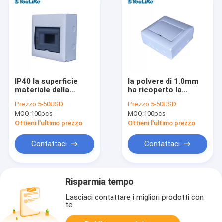
IP40 la superficie
la polvere di 1.0mm
materiale della
ha ricoperto la
scatola di modo TPN
scatola di
Prezzo:
5-50USD
Prezzo:
5-50USD
MCB del quadro di
distribuzione
MOQ:
100pcs
MOQ:
100pcs
distribuzione
d'acciaio di MCB,
dell'ABS MCB 7 ha
contenitore di
Ottieni l'ultimo prezzo
Ottieni l'ultimo prezzo
montato
interruttore
miniatura
Contattaci
Contattaci
Risparmia tempo
Lasciaci contattare i migliori prodotti con
te.