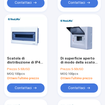
distribuzione
Contattaci
Contattaci
Scatola di
Di superficie aperto
distribuzione di IP40
di modo della scatola
MCB
di distribuzione
Prezzo:
5-50USD
Prezzo:
5-50USD
dell'installazione
MOQ:
100pcs
MOQ:
100pcs
MCB 14 montato
Ottieni l'ultimo prezzo
Ottieni l'ultimo prezzo
Contattaci
Contattaci