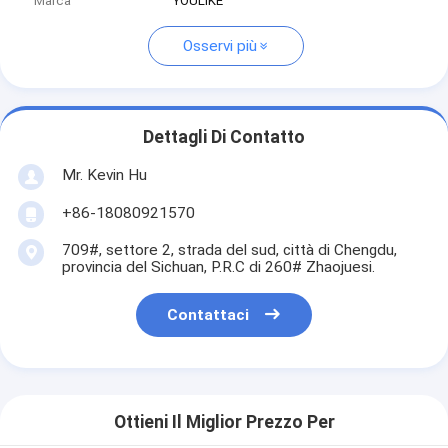
Marca
YOULIKE
Osservi più
Dettagli Di Contatto
Mr. Kevin Hu
+86-18080921570
709#, settore 2, strada del sud, città di Chengdu,
provincia del Sichuan, P.R.C di 260# Zhaojuesi.
Contattaci
Ottieni Il Miglior Prezzo Per