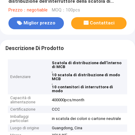
distribuzione dell'interruttore della scatola di
distribuzione di Mcb di modo
Prezzo：negotiable
MOQ：100pcs
Miglior prezzo
Contattaci
Descrizione Di Prodotto
Scatola di distribuzione dell'interno
di MCB
,
10 scatola di distribuzione di modo
Evidenziare
MCB
,
10 contenitori di interruttore di
modo
Capacità di
400000pcs/month
alimentazione
Certificazione
CCC
Imballaggi
in scatola dei colori o cartone neutrale
particolari
Luogo di origine
Guangdong, Cina