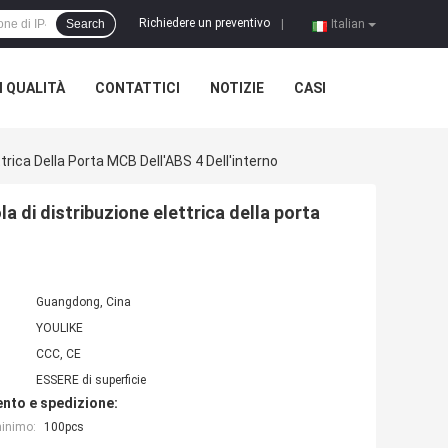
Richiedere un preventivo
Search
|
Italian
 QUALITÀ
CONTATTICI
NOTIZIE
CASI
trica Della Porta MCB Dell'ABS 4 Dell'interno
a di distribuzione elettrica della porta
Guangdong, Cina
YOULIKE
CCC, CE
ESSERE di superficie
nto e spedizione:
minimo:
100pcs