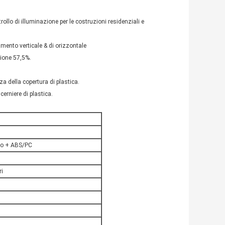
rollo di illuminazione per le costruzioni residenziali e
amento verticale & di orizzontale
zione 57,5%.
za della copertura di plastica.
cerniere di plastica.
aio + ABS/PC
ri