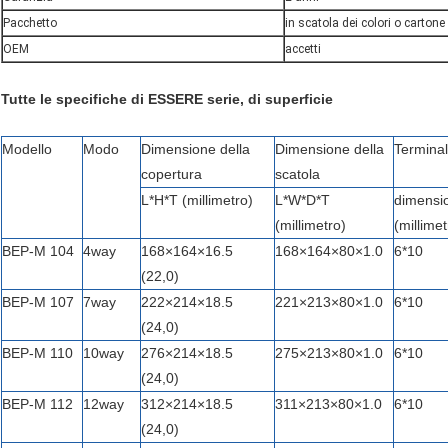
Pacchetto
in scatola dei colori o cartone
OEM
accetti
Tutte le specifiche di ESSERE serie, di superficie
Modello
Modo
Dimensione della
Dimensione della
Terminal
copertura
scatola
L*H*T (millimetro)
L*W*D*T
dimensi
(millimetro)
(millimet
BEP-M 104
4way
168×164×16.5
168×164×80×1.0
6*10
(22,0)
BEP-M 107
7way
222×214×18.5
221×213×80×1.0
6*10
(24,0)
BEP-M 110
10way
276×214×18.5
275×213×80×1.0
6*10
(24,0)
BEP-M 112
12way
312×214×18.5
311×213×80×1.0
6*10
(24,0)