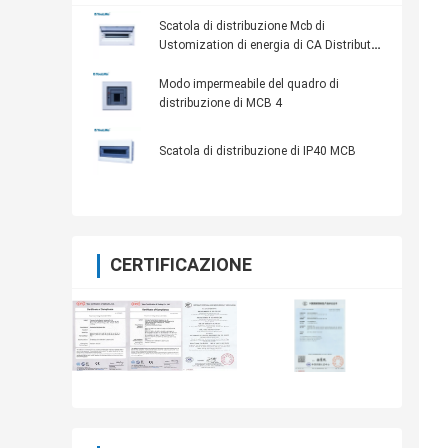
Scatola di distribuzione Mcb di
Ustomization di energia di CA Distribut
piccola dell'attrezzatura elettrica di
distribuzione
Modo impermeabile del quadro di
distribuzione di MCB 4
Scatola di distribuzione di IP40 MCB
CERTIFICAZIONE