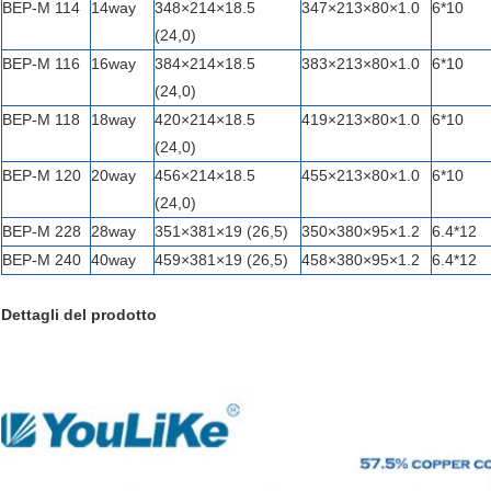
BEP-M 114
14way
348×214×18.5
347×213×80×1.0
6*10
(24,0)
BEP-M 116
16way
384×214×18.5
383×213×80×1.0
6*10
(24,0)
BEP-M 118
18way
420×214×18.5
419×213×80×1.0
6*10
(24,0)
BEP-M 120
20way
456×214×18.5
455×213×80×1.0
6*10
(24,0)
BEP-M 228
28way
351×381×19 (26,5)
350×380×95×1.2
6.4*12
BEP-M 240
40way
459×381×19 (26,5)
458×380×95×1.2
6.4*12
Dettagli del prodotto