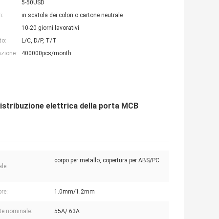
5-50USD
i:
in scatola dei colori o cartone neutrale
10-20 giorni lavorativi
to:
L/C, D/P, T/T
azione:
400000pcs/month
istribuzione elettrica della porta MCB
corpo per metallo, copertura per ABS/PC
ale:
re:
1.0mm/1.2mm
te nominale:
55A/ 63A