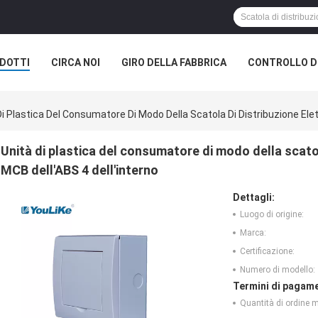
DOTTI
CIRCA NOI
GIRO DELLA FABBRICA
CONTROLLO DI
Di Plastica Del Consumatore Di Modo Della Scatola Di Distribuzione Elet
Unità di plastica del consumatore di modo della scatol
MCB dell'ABS 4 dell'interno
Dettagli:
Luogo di origine:
Marca:
Certificazione:
Numero di modello:
Termini di pagame
Quantità di ordine 