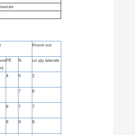
 neutrale
i
Knock-out
one
PE
N
un qty laterale
ri)
4
5
2
7
6
8
7
7
8
9
8