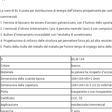
La serie di BL è usata per distribuzione di energia dell'interno pricipalmente per cont
commerciali.
1. Ferrovia di baccano da essere d'acciaio galvanizzato, con il funtion dello spost
2. I terminali d'ottone (interramento 1pcs & persona neutrale 1pcs) è con composi
3. Bulloni d'interramento inossidabili con l'etichetta di avvertimento
4. Progettazione di rinforzo della struttura per permettere forza più ad alta resisten
5. Piatto della molla del metallo del metallo per fornire tempo di impiego extra delle 
S
BE-M 104
Colore
bianco
Materiale
la polvere ha ricoperto d'acci
Dimensione della scatola bassa
168×164×80×1.0mm
Dimensione della copertura
168×164×16.5 (22,0)
millimet
Porta
trasparente o non trasparente
Certificato
CCC, CE
Applicazione
residenziale/commerical
Garanzia
2 anni