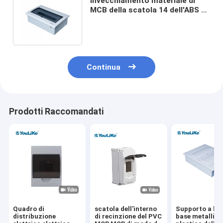
Invecchiamento materiale di
MCB della scatola 14 dell'ABS di
plastica residenziale di modo
anti
Continua
Prodotti Raccomandati
Quadro di
scatola dell'interno
Supporto a live
distribuzione
di recinzione del PVC
base metallica