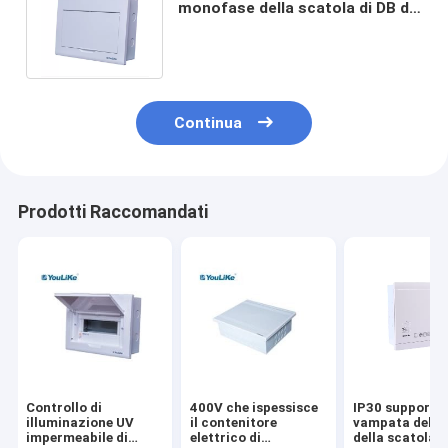
monofase della scatola di DB di
potere del PC dell'ABS del livello
IP40
Continua
Prodotti Raccomandati
Controllo di
400V che ispessisce
IP30 supporto 
illuminazione UV
il contenitore
vampata del t
impermeabile di
elettrico di
della scatola d