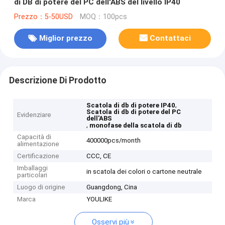
di DB di potere del PC dell'ABS del livello IP40
Prezzo：5-50USD
MOQ：100pcs
Miglior prezzo
Contattaci
Descrizione Di Prodotto
,
Scatola di db di potere IP40
Scatola di db di potere del PC
Evidenziare
dell'ABS
,
monofase della scatola di db
Capacità di
400000pcs/month
alimentazione
Certificazione
CCC, CE
Imballaggi
in scatola dei colori o cartone neutrale
particolari
Luogo di origine
Guangdong, Cina
Marca
YOULIKE
Osservi più