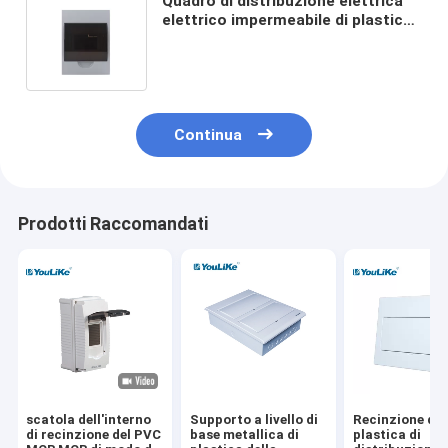
Quadro di distribuzione elettrica
elettrico impermeabile di plastica
completo della scatola del
pannello IP65 all'aperto
Continua
Prodotti Raccomandati
scatola dell'interno
Supporto a livello di
Recinzione di
di recinzione del PVC
base metallica di
plastica di