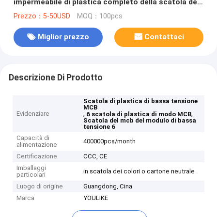
impermeabile di plastica completo della scatola del
pannello IP65 all'aperto
Prezzo：5-50USD
MOQ：100pcs
Miglior prezzo
Contattaci
Descrizione Di Prodotto
Scatola di plastica di bassa tensione
MCB
Evidenziare
,
,
6 scatola di plastica di modo MCB
Scatola del mcb del modulo di bassa
tensione 6
Capacità di
400000pcs/month
alimentazione
Certificazione
CCC, CE
Imballaggi
in scatola dei colori o cartone neutrale
particolari
Luogo di origine
Guangdong, Cina
Marca
YOULIKE