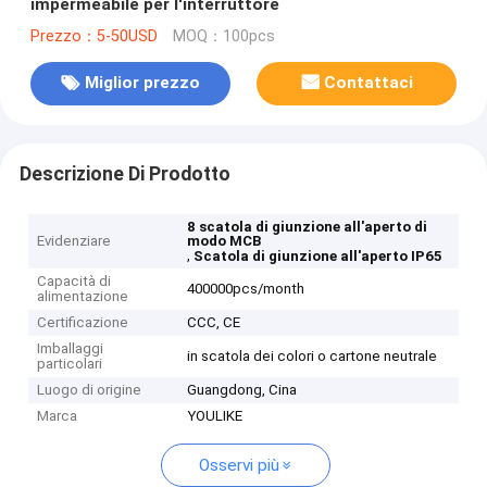
impermeabile per l'interruttore
Prezzo：5-50USD
MOQ：100pcs
Miglior prezzo
Contattaci
Descrizione Di Prodotto
8 scatola di giunzione all'aperto di
Evidenziare
modo MCB
,
Scatola di giunzione all'aperto IP65
Capacità di
400000pcs/month
alimentazione
Certificazione
CCC, CE
Imballaggi
in scatola dei colori o cartone neutrale
particolari
Luogo di origine
Guangdong, Cina
Marca
YOULIKE
Osservi più