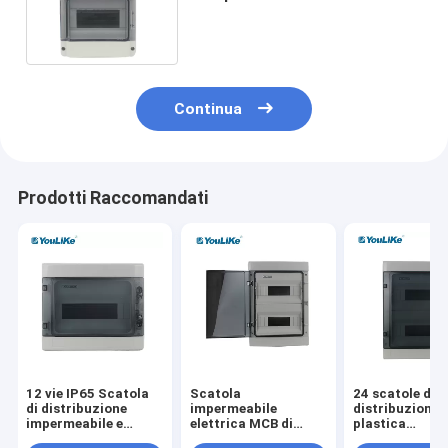
impermeabile per
l'interruttore
Continua
Prodotti Raccomandati
12 vie IP65 Scatola
Scatola
24 scatole di
di distribuzione
impermeabile
distribuzione d
impermeabile e
elettrica MCB di
plastica
antipolvere MCB BOX
distribuzione di
impermeabile