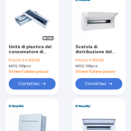
Unità di plastica del
Scatola di
consumatore di
distribuzione del
recinzione di Mcb 21
supporto della
Prezzo:
3.5-50USD
Prezzo:
5-50USD
di modo di energia di
parete di modo della
MOQ:
100pcs
MOQ:
100pcs
distribuzione della
porta 21 delle
scatola elettrica del
ANCHE, pannello
Ottieni l'ultimo prezzo
Ottieni l'ultimo prezzo
pannello
componenti elettrici
di MCCB
Contattaci
Contattaci
Casa
Prodotti
Circa noi