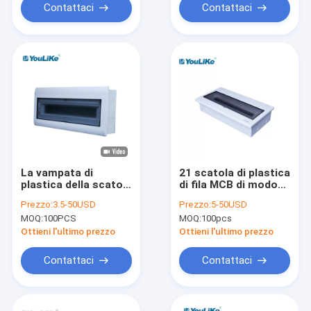
di modo
Contattaci
Contattaci
La vampata di
21 scatola di plastica
plastica della scatola
di fila MCB di modo
di distribuzione di
uno, scatola di
Prezzo:
3.5-50USD
Prezzo:
5-50USD
corrente elettrica
distribuzione di
MOQ:
100PCS
MOQ:
100pcs
MCB ha montato il
energia con la
modo 21 con la
finestra trasparente
Ottieni l'ultimo prezzo
Ottieni l'ultimo prezzo
ferrovia di baccano
Contattaci
Contattaci