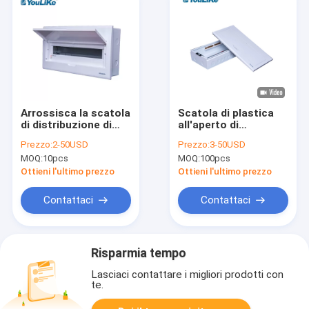
Arrossisca la scatola
Scatola di plastica
di distribuzione di
all'aperto di
energia della scatola
distribuzione di
Prezzo:
2-50USD
Prezzo:
3-50USD
dell'unità del
energia di 21 modulo
MOQ:
10pcs
MOQ:
100pcs
consumatore di
della porta del
modo MCB del
contenitore bianco di
Ottieni l'ultimo prezzo
Ottieni l'ultimo prezzo
montaggio 21
PVC Mcb
Contattaci
Contattaci
Risparmia tempo
Lasciaci contattare i migliori prodotti con
te.