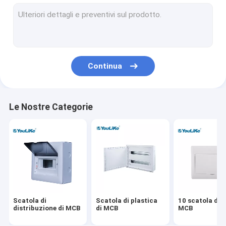
Scatola di distribuzione del supporto della parete
Quadri di distribuzione elettrica
Scatola impermeabile di MCB
Continua
Scatola di distribuzione a livello del supporto
Scatola di distribuzione di multimedia
Le Nostre Categorie
Recinzione del quadro di distribuzione
Pannello di distribuzione di energia all'aperto
Scatola equipotenziale
Scatola di
Scatola di plastica
10 scatola di
distribuzione di MCB
di MCB
MCB