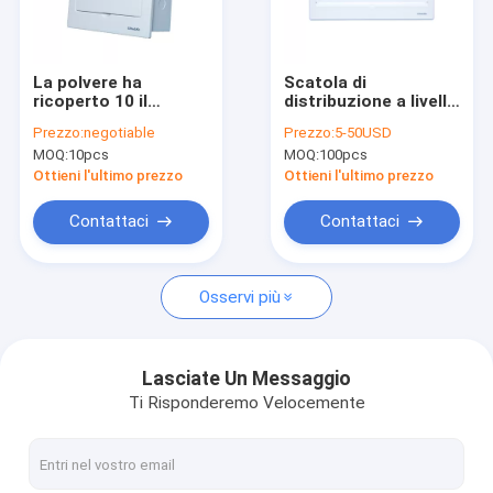
Giro della fabbrica
Controllo di qualità
La polvere ha
Scatola di
ricoperto 10 il
distribuzione a livello
Contattici
supporto all'aperto
del supporto di modo
Prezzo:
negotiable
Prezzo:
5-50USD
della parete dell'unità
IP40 21, fase del
MOQ:
10pcs
MOQ:
100pcs
del consumatore
pannello componenti
Notizie
della scatola di modo
elettrici di bassa
Ottieni l'ultimo prezzo
Ottieni l'ultimo prezzo
MCB
tensione
Casi
Contattaci
Contattaci
Osservi più
Scatola di distribuzione di MCB
Scatola di plastica di MCB
Lasciate Un Messaggio
Ti Risponderemo Velocemente
10 scatola di modo MCB
Scatola di monofase MCB