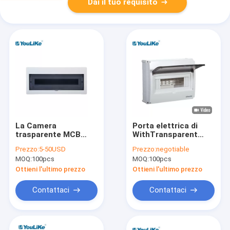
Dai il tuo requisito
La Camera
Porta elettrica di
trasparente MCB
WithTransparent
della finestra
della scatola di
Prezzo:
5-50USD
Prezzo:
negotiable
inscatola tensione di
distribuzione del
MOQ:
100pcs
MOQ:
100pcs
resistenza all'urto di
supporto di
21 modo la bassa
superficie di plastica
Ottieni l'ultimo prezzo
Ottieni l'ultimo prezzo
pieno MCB
Contattaci
Contattaci