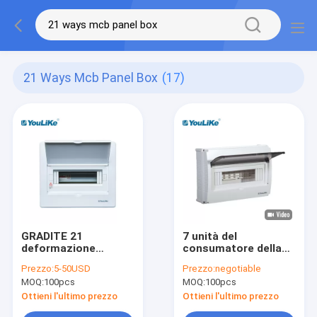
21 Ways Mcb Panel Box
(17)
GRADITE 21
7 unità del
deformazione
consumatore della
antipolvere MCB
scatola di
Prezzo:
5-50USD
Prezzo:
negotiable
della scatola
distribuzione
MOQ:
100pcs
MOQ:
100pcs
elettrica del pannello
dell'interruttore della
di modi l'anti
scatola di
Ottieni l'ultimo prezzo
Ottieni l'ultimo prezzo
distribuzione di Mcb