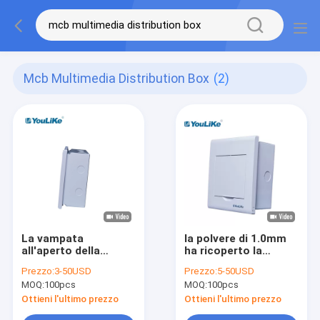
Mcb Multimedia Distribution Box
(2)
La vampata
la polvere di 1.0mm
all'aperto della
ha ricoperto la
scatola di
scatola di
Prezzo:
3-50USD
Prezzo:
5-50USD
distribuzione di
distribuzione a livello
MOQ:
100pcs
MOQ:
100pcs
corrente elettrica
d'acciaio del
della ferrovia MCB di
supporto di vite 55A
Ottieni l'ultimo prezzo
Ottieni l'ultimo prezzo
baccano ha montato
63A