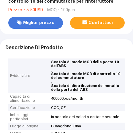
controllo 10 del commutatore per l'interruttore
Prezzo：5-50USD
MOQ：100pcs
Miglior prezzo
Contattaci
Descrizione Di Prodotto
Scatola di modo MCB della porta 10
dell'ABS
,
Scatola di modo MCB di controllo 10
Evidenziare
del commutatore
,
Scatola di distribuzione del metallo
della porta dell'ABS
Capacità di
400000pcs/month
alimentazione
Certificazione
CCC, CE
Imballaggi
in scatola dei colori o cartone neutrale
particolari
Luogo di origine
Guangdong, Cina