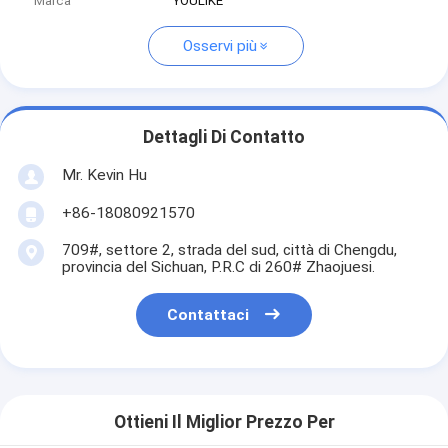
Marca
YOULIKE
Osservi più
Dettagli Di Contatto
Mr. Kevin Hu
+86-18080921570
709#, settore 2, strada del sud, città di Chengdu,
provincia del Sichuan, P.R.C di 260# Zhaojuesi.
Contattaci
Ottieni Il Miglior Prezzo Per