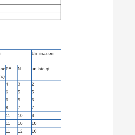
i
Eliminazioni
one
PE
N
un lato qt
ro)
4
3
2
6
5
5
6
5
6
8
7
7
11
10
8
11
10
10
11
12
10