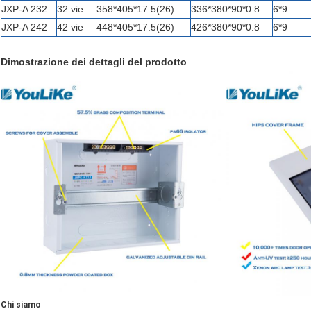
JXP-A 232
32 vie
358*405*17.5(26)
336*380*90*0.8
6*9
JXP-A 242
42 vie
448*405*17.5(26)
426*380*90*0.8
6*9
Dimostrazione dei dettagli del prodotto
Chi siamo