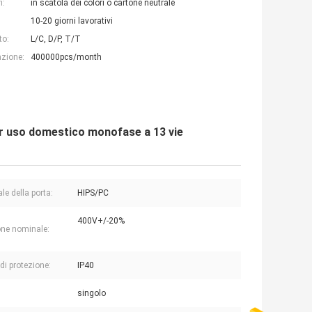
i:
in scatola dei colori o cartone neutrale
10-20 giorni lavorativi
to:
L/C, D/P, T/T
azione:
400000pcs/month
per uso domestico monofase a 13 vie
le della porta:
HIPS/PC
400V+/-20%
ne nominale:
 di protezione:
IP40
singolo