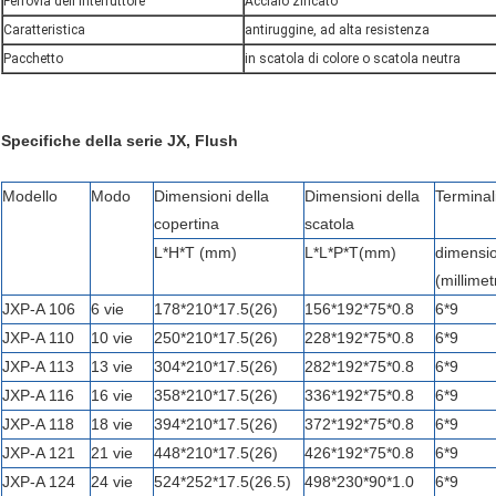
Ferrovia dell'interruttore
Acciaio zincato
Caratteristica
antiruggine, ad alta resistenza
Pacchetto
in scatola di colore o scatola neutra
Specifiche della serie JX, Flush
Modello
Modo
Dimensioni della
Dimensioni della
Terminal
copertina
scatola
L*H*T (mm)
L*L*P*T(mm)
dimensi
(millimet
JXP-A 106
6 vie
178*210*17.5(26)
156*192*75*0.8
6*9
JXP-A 110
10 vie
250*210*17.5(26)
228*192*75*0.8
6*9
JXP-A 113
13 vie
304*210*17.5(26)
282*192*75*0.8
6*9
JXP-A 116
16 vie
358*210*17.5(26)
336*192*75*0.8
6*9
JXP-A 118
18 vie
394*210*17.5(26)
372*192*75*0.8
6*9
JXP-A 121
21 vie
448*210*17.5(26)
426*192*75*0.8
6*9
JXP-A 124
24 vie
524*252*17.5(26.5)
498*230*90*1.0
6*9