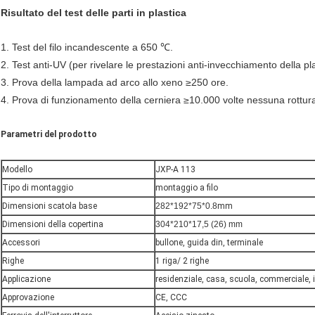
Risultato del test delle parti in plastica
1. Test del filo incandescente a 650 ℃.
2. Test anti-UV (per rivelare le prestazioni anti-invecchiamento della pl
3. Prova della lampada ad arco allo xeno ≥250 ore.
4. Prova di funzionamento della cerniera ≥10.000 volte nessuna rottur
Parametri del prodotto
Modello
JXP-A 113
Tipo di montaggio
montaggio a filo
Dimensioni scatola base
282*192*75*0.8
mm
Dimensioni della copertina
304*210*17,5 (26) mm
Accessori
bullone, guida din, terminale
Righe
1 riga/ 2 righe
Applicazione
residenziale, casa, scuola, commerciale, i
Approvazione
CE, CCC