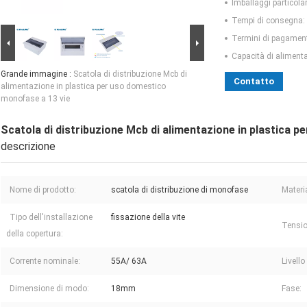
Imballaggi particolar
Tempi di consegna:
Termini di pagamen
Capacità di aliment
Grande immagine :
Scatola di distribuzione Mcb di
Contatto
alimentazione in plastica per uso domestico
monofase a 13 vie
Scatola di distribuzione Mcb di alimentazione in plastica 
descrizione
Nome di prodotto:
scatola di distribuzione di monofase
Materia
Tipo dell'installazione
fissazione della vite
Tensio
della copertura:
Corrente nominale:
55A/ 63A
Livello
Dimensione di modo:
18mm
Fase: