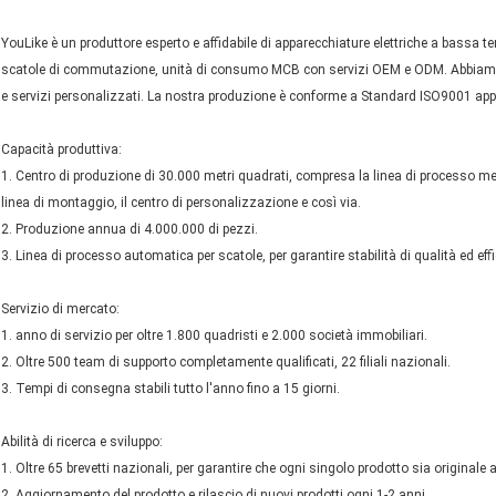
YouLike è un produttore esperto e affidabile di apparecchiature elettriche a bassa 
scatole di commutazione, unità di consumo MCB con servizi OEM e ODM. Abbiamo un
e servizi personalizzati. La nostra produzione è conforme a Standard ISO9001 ap
Capacità produttiva:
1. Centro di produzione di 30.000 metri quadrati, compresa la linea di processo metall
linea di montaggio, il centro di personalizzazione e così via.
2. Produzione annua di 4.000.000 di pezzi.
3. Linea di processo automatica per scatole, per garantire stabilità di qualità ed eff
Servizio di mercato:
1. anno di servizio per oltre 1.800 quadristi e 2.000 società immobiliari.
2. Oltre 500 team di supporto completamente qualificati, 22 filiali nazionali.
3. Tempi di consegna stabili tutto l'anno fino a 15 giorni.
Abilità di ricerca e sviluppo:
1. Oltre 65 brevetti nazionali, per garantire che ogni singolo prodotto sia originale 
2. Aggiornamento del prodotto e rilascio di nuovi prodotti ogni 1-2 anni.