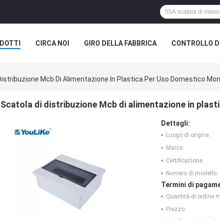
DOTTI
CIRCA NOI
GIRO DELLA FABBRICA
CONTROLLO DI
Distribuzione Mcb Di Alimentazione In Plastica Per Uso Domestico Mo
Scatola di distribuzione Mcb di alimentazione in plas
Dettagli:
Luogo di origine:
Marca:
Certificazione:
Numero di modello:
Termini di pagame
Quantità di ordine 
Prezzo: