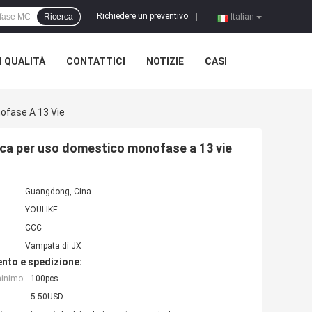
Richiedere un preventivo
Ricerca
|
Italian
 QUALITÀ
CONTATTICI
NOTIZIE
CASI
nofase A 13 Vie
tica per uso domestico monofase a 13 vie
Guangdong, Cina
YOULIKE
CCC
Vampata di JX
nto e spedizione:
minimo:
100pcs
5-50USD